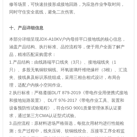
修等场景，可快速挂接形成接地回路，为应急作业争取时间，
同时守住安全底线，避免二次伤害。
十、产品详细信息
本部分详细呈现JDX-A10KV户内母排平口接地线的核心信息，
涵盖产品结构、执行标准、品控流程等，便于用户全面了解产
品，精准匹配采购需求：
1.产品结构：由线路端平口线夹（3只）、接地端线夹（1
只）、多股无氧铜软铜线、环氧玻璃纤维绝缘杆（3根）、汇流
夹、接线鼻及标识系统组成，采用三相合相式设计，布局合
理，适配户内狭小空间作业。
2.执行标准：严格遵循DL/T 879-2019《带电作业用便携式接地
和接地短路装置》、DL/T 976-2017《带电作业工具、装置和
设备预防性试验规程》，符合ISO 9001质量管理体系认证要
求，通过第三方CMA认证型式试验。
3.品控流程：原材料进场严格筛选，每批次用材均进行性能检
测；生产过程中，线夹压铸、软铜线绞合、压接等工序全程监