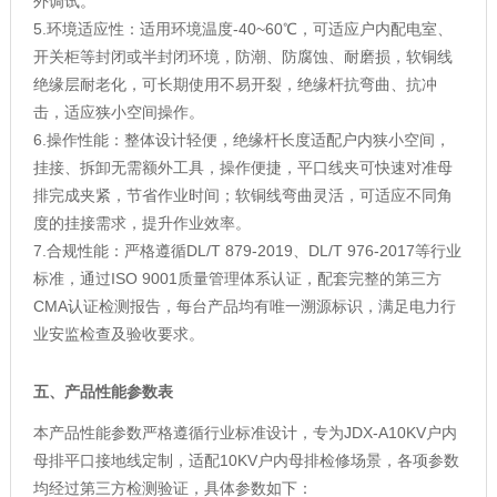
外调试。
5.环境适应性：适用环境温度-40~60℃，可适应户内配电室、
开关柜等封闭或半封闭环境，防潮、防腐蚀、耐磨损，软铜线
绝缘层耐老化，可长期使用不易开裂，绝缘杆抗弯曲、抗冲
击，适应狭小空间操作。
6.操作性能：整体设计轻便，绝缘杆长度适配户内狭小空间，
挂接、拆卸无需额外工具，操作便捷，平口线夹可快速对准母
排完成夹紧，节省作业时间；软铜线弯曲灵活，可适应不同角
度的挂接需求，提升作业效率。
7.合规性能：严格遵循DL/T 879-2019、DL/T 976-2017等行业
标准，通过ISO 9001质量管理体系认证，配套完整的第三方
CMA认证检测报告，每台产品均有唯一溯源标识，满足电力行
业安监检查及验收要求。
五、产品性能参数表
本产品性能参数严格遵循行业标准设计，专为JDX-A10KV户内
母排平口接地线定制，适配10KV户内母排检修场景，各项参数
均经过第三方检测验证，具体参数如下：