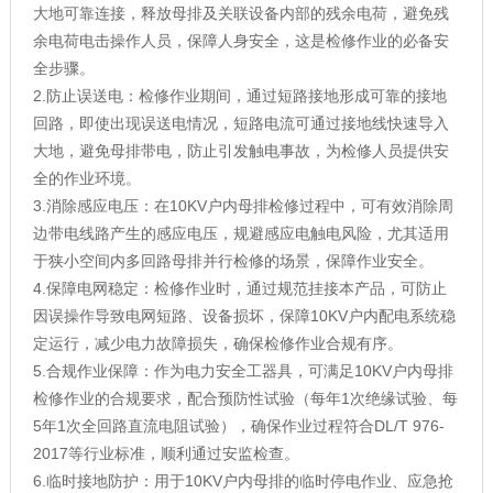
大地可靠连接，释放母排及关联设备内部的残余电荷，避免残
余电荷电击操作人员，保障人身安全，这是检修作业的必备安
全步骤。
2.防止误送电：检修作业期间，通过短路接地形成可靠的接地
回路，即使出现误送电情况，短路电流可通过接地线快速导入
大地，避免母排带电，防止引发触电事故，为检修人员提供安
全的作业环境。
3.消除感应电压：在10KV户内母排检修过程中，可有效消除周
边带电线路产生的感应电压，规避感应电触电风险，尤其适用
于狭小空间内多回路母排并行检修的场景，保障作业安全。
4.保障电网稳定：检修作业时，通过规范挂接本产品，可防止
因误操作导致电网短路、设备损坏，保障10KV户内配电系统稳
定运行，减少电力故障损失，确保检修作业合规有序。
5.合规作业保障：作为电力安全工器具，可满足10KV户内母排
检修作业的合规要求，配合预防性试验（每年1次绝缘试验、每
5年1次全回路直流电阻试验），确保作业过程符合DL/T 976-
2017等行业标准，顺利通过安监检查。
6.临时接地防护：用于10KV户内母排的临时停电作业、应急抢