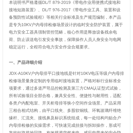
本说明书严格遵循DL/T 879-2019《带电作业用便携式接地和
接地短路装置》、DL/T 976-2017《带电作业工具、装置和设
备预防性试验规程》等相关行业标准及生产规范编制，本产品
是专为10KV户内母排检修场景设计的临时安全防护装置，属于
电力安全工器具强制管控范畴，核心作用是释放设备残余电
荷、防止误送电引发安全事故，保障操作人员人身安全与电网
稳定运行，全程符合电力安全作业合规要求。
一、产品详细介绍
JDX-A10KV户内母排平口接地线是针对10KV电压等级户内母排
检修场景量身定制的专用临时接地装置，严格对标行业标准全
项要求，通过多道严苛品控检测及第三方CMA认证型式试验，
所有试验项目全部合格，兼具安全性、便捷性与耐用性，适配
各类户内配电室、开关柜母排等狭小空间作业场景。产品采用
三相合相式结构，由平口线夹、多股软铜线、环氧玻璃纤维绝
缘杆、汇流夹、接线鼻及标识系统组成，每一处结构均贴合户
内母排检修的实操需求，可快速完成挂接与拆卸操作，形成可
靠的短路接地回路，有效规避突然来电、感应电带来的安全隐