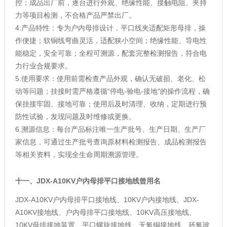
控；成品出厂前，逐台进行外观、绝缘性能、接触电阻、夹持
力等项目检测，不合格产品严禁出厂。
4.产品特性：专为户内母排设计，平口线夹适配矩形母排，操
作便捷；软铜线弯曲灵活，适配狭小空间；绝缘性能、导电性
能稳定，安全可靠；全程可溯源，配套完整检测报告，符合电
力行业合规要求。
5.使用要求：使用前需检查产品外观，确认无破损、老化、松
动等问题；挂接时需严格遵循“停电-验电-接地”的操作流程，确
保挂接牢固、接地可靠；使用后及时清理、收纳，定期进行预
防性试验，发现问题及时维修或更换。
6.溯源信息：每台产品标注唯一生产批号、生产日期、生产厂
家信息，可通过生产批号查询原材料检测报告、成品检测报告
等相关资料，实现全生命周期溯源管理。
十一、
JDX-A10KV户内母排平口接地线曾用名
JDX-A10KV户内母排平口接地线、10KV户内接地线、JDX-
A10KV接地线、户内母排平口接地线、10KV高压接地线、
10KV母排接地装置、平口螺旋接地线、无氧铜接地线、环氧玻