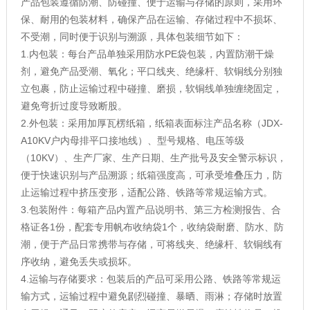
产品包装遵循防潮、防碰撞、便于运输与存储的原则，采用环
保、耐用的包装材料，确保产品在运输、存储过程中不损坏、
不受潮，同时便于识别与溯源，具体包装细节如下：
1.内包装：每台产品单独采用防水PE袋包装，内置防潮干燥
剂，避免产品受潮、氧化；平口线夹、绝缘杆、软铜线分别独
立包裹，防止运输过程中碰撞、磨损，软铜线单独缠绕固定，
避免弯折过度导致断股。
2.外包装：采用加厚瓦楞纸箱，纸箱表面标注产品名称（JDX-
A10KV户内母排平口接地线）、型号规格、电压等级
（10KV）、生产厂家、生产日期、生产批号及安全警示标识，
便于快速识别与产品溯源；纸箱强度高，可承受堆叠压力，防
止运输过程中挤压变形，适配公路、铁路等常规运输方式。
3.包装附件：每箱产品内置产品说明书、第三方检测报告、合
格证各1份，配套专用帆布收纳袋1个，收纳袋耐磨、防水、防
潮，便于产品日常携带与存储，可将线夹、绝缘杆、软铜线有
序收纳，避免丢失或损坏。
4.运输与存储要求：包装后的产品可采用公路、铁路等常规运
输方式，运输过程中避免剧烈碰撞、暴晒、雨淋；存储时放置