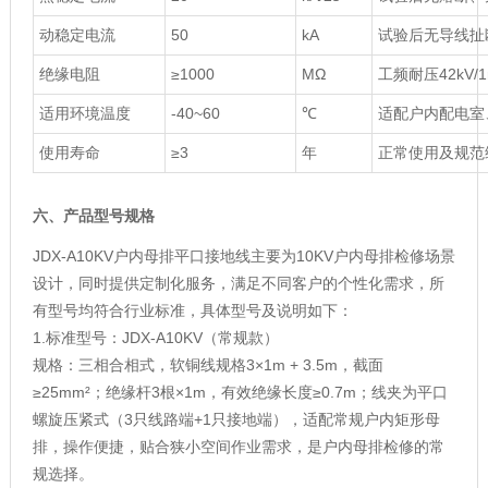
动稳定电流
50
kA
试验后无导线扯
绝缘电阻
≥1000
MΩ
工频耐压42kV/
适用环境温度
-40~60
℃
适配户内配电室
使用寿命
≥3
年
正常使用及规范
六、产品型号规格
JDX-A10KV户内母排平口接地线主要为10KV户内母排检修场景
设计，同时提供定制化服务，满足不同客户的个性化需求，所
有型号均符合行业标准，具体型号及说明如下：
1.标准型号：JDX-A10KV（常规款）
规格：三相合相式，软铜线规格3×1m + 3.5m，截面
≥25mm²；绝缘杆3根×1m，有效绝缘长度≥0.7m；线夹为平口
螺旋压紧式（3只线路端+1只接地端），适配常规户内矩形母
排，操作便捷，贴合狭小空间作业需求，是户内母排检修的常
规选择。