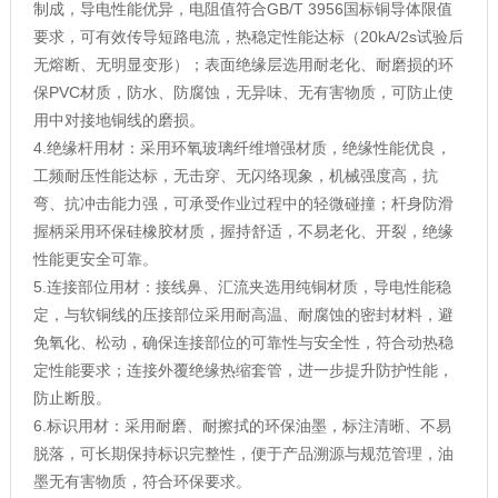
制成，导电性能优异，电阻值符合GB/T 3956国标铜导体限值
要求，可有效传导短路电流，热稳定性能达标（20kA/2s试验后
无熔断、无明显变形）；表面绝缘层选用耐老化、耐磨损的环
保PVC材质，防水、防腐蚀，无异味、无有害物质，可防止使
用中对接地铜线的磨损。
4.绝缘杆用材：采用环氧玻璃纤维增强材质，绝缘性能优良，
工频耐压性能达标，无击穿、无闪络现象，机械强度高，抗
弯、抗冲击能力强，可承受作业过程中的轻微碰撞；杆身防滑
握柄采用环保硅橡胶材质，握持舒适，不易老化、开裂，绝缘
性能更安全可靠。
5.连接部位用材：接线鼻、汇流夹选用纯铜材质，导电性能稳
定，与软铜线的压接部位采用耐高温、耐腐蚀的密封材料，避
免氧化、松动，确保连接部位的可靠性与安全性，符合动热稳
定性能要求；连接外覆绝缘热缩套管，进一步提升防护性能，
防止断股。
6.标识用材：采用耐磨、耐擦拭的环保油墨，标注清晰、不易
脱落，可长期保持标识完整性，便于产品溯源与规范管理，油
墨无有害物质，符合环保要求。