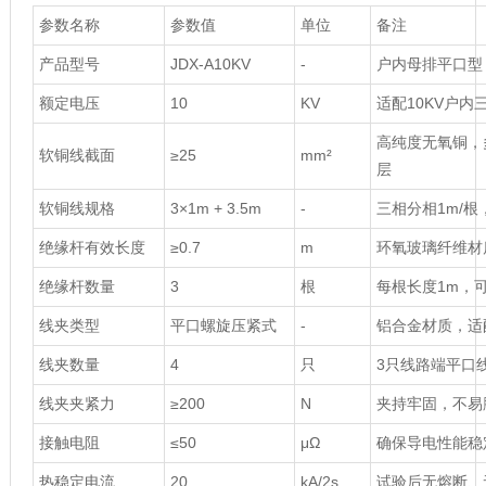
参数名称
参数值
单位
备注
产品型号
JDX-A10KV
-
户内母排平口型
额定电压
10
KV
适配10KV户
高纯度无氧铜，
软铜线截面
≥25
mm²
层
软铜线规格
3×1m + 3.5m
-
三相分相1m/根
绝缘杆有效长度
≥0.7
m
环氧玻璃纤维材
绝缘杆数量
3
根
每根长度1m，
线夹类型
平口螺旋压紧式
-
铝合金材质，适
线夹数量
4
只
3只线路端平口
线夹夹紧力
≥200
N
夹持牢固，不易
接触电阻
≤50
μΩ
确保导电性能稳
热稳定电流
20
kA/2s
试验后无熔断、