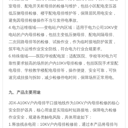
室母排、配电开关柜母排的检修与维护，包括小区配电变压器
低压侧母排检修、楼宇配电母排维护等，保障居民用电安全，
避免因母排检修操作不当引发停电事故。
4.电力运维领域——变电站户内区域：适用于电力公司10KV变
电站的户内母排检修，包括主变低压侧母排、配电间隔母排、
二次回路母排等的检修、试验作业，作为临时接地防护装置，
筑牢电力运维作业安全防线，符合电力行业合规要求。
6.特殊领域——医院/学校配电室：适配医院、学校等对电力可
靠性要求较高的场所的户内10KV母排检修，包括医院手术室配
电母排、学校教学楼配电母排等，操作便捷、安全可靠，可快
速完成挂接与拆卸，减少检修停电时间，保障场所正常用电。
九、产品主要用途
JDX-A10KV户内母排平口接地线作为10KV户内母排检修的核心
安全防护器具，核心用途是实现临时短路接地，保障电力检修
作业安全，规避各类触电风险，具体用途如下：
1.释放残余电荷：10KV户内母排检修前，通过本产品将母排与