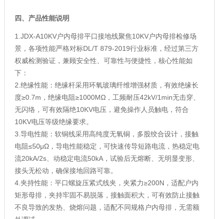
四、产品性能说明
1.JDX-A10KV户内母排平口接地线聚焦10KV户内母排检修场
景，各项性能严格对标DL/T 879-2019行业标准，经过第三方
权威检测验证，兼顾安全性、可靠性与便捷性，核心性能如
下：
2.绝缘性能：绝缘杆采用环氧玻璃纤维增强材质，有效绝缘长
度≥0.7m，绝缘电阻≥1000MΩ，工频耐压42kV/1min无击穿、
无闪络，可有效隔绝10KV电压，避免操作人员触电，符合
10KV电压等级绝缘要求。
3.导电性能：软铜线采用高纯度无氧铜，多股绞合设计，接触
电阻≤50μΩ，导电性能稳定，可快速传导短路电流，热稳定电
流20kA/2s、动稳定电流50kA，试验后无熔断、无明显变形、
接头无松动，确保接地回路可靠。
4.夹持性能：平口螺旋压紧式线夹，夹紧力≥200N，适配户内
矩形母排，夹持牢固不易脱落，接触面积大，可有效防止接触
不良导致的发热、烧熔问题，适配不同规格户内母排，无需额