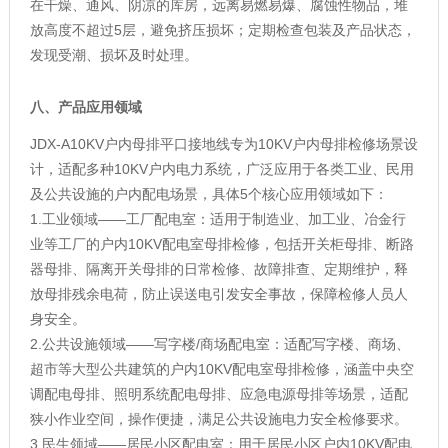
在干燥、通风、阴凉的库房，远离易燃易爆、腐蚀性物品，堆
放高度不超过5层，避免挤压损坏；定期检查包装及产品状态，
发现受潮、损坏及时处理。
八、产品应用领域
JDX-A10KV户内母排平口接地线专为10KV户内母排检修场景设
计，适配多种10KV户内电力系统，广泛应用于各类工业、民用
及公共设施的户内配电场景，具体5个核心应用领域如下：
1.工业领域——工厂配电室：适用于制造业、加工业、冶金行
业等工厂的户内10KV配电室母排检修，包括开关柜母排、断路
器母排、隔离开关母排的日常检修、故障排查、定期维护，释
放母排残余电荷，防止误送电引发安全事故，保障检修人员人
身安全。
2.公共设施领域——写字楼/商场配电室：适配写字楼、商场、
超市等大型公共建筑的户内10KV配电室母排检修，涵盖中央空
调配电母排、照明系统配电母排、应急电源母排等场景，适配
狭小作业空间，操作便捷，满足公共设施电力安全检修要求。
3.民生领域——居民小区配电室：用于居民小区户内10KV配电