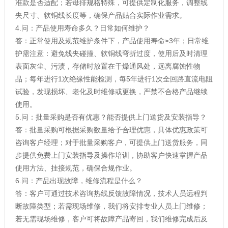
准款是否适配；若母排规格特殊，可提供定制化服务，调整线
夹尺寸、软铜线长度等，确保产品贴合实际作业需求。
4.问：产品使用寿命多久？日常如何维护？
答：正常使用及规范维护条件下，产品使用寿命≥3年；日常维
护需注意：避免线夹碰撞、软铜线弯折过度，使用后及时清理
表面灰尘、污渍，存储时放置在干燥通风处，远离腐蚀性物
品；每年进行1次绝缘性能检测，每5年进行1次全回路直流电阻
试验，发现损坏、老化及时维修或更换，严禁不合格产品继续
使用。
5.问：批量采购是否有优惠？能否提供上门送货及安装指导？
答：批量采购可根据采购数量给予合理优惠，具体优惠政策可
咨询客户经理；对于批量采购客户，可提供上门送货服务，同
步提供免费上门安装指导及操作培训，协助客户快速掌握产品
使用方法、挂接规范，确保合规作业。
6.问：产品出现故障，维修流程是什么？
答：客户可通过技术咨询热线反馈故障情况，技术人员远程判
断故障类型；若需现场维修，我们将安排专业人员上门维修；
若无需现场维修，客户可将故障产品寄回，我们维修完成后及