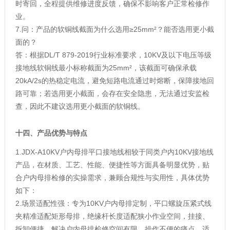
时寄回，全程提供维修进度反馈，确保不影响客户正常检修作
业。
7.问：产品的软铜线截面为什么选用≥25mm²？能否选用更小截
面的？
答：根据DL/T 879-2019行业标准要求，10KV及以下电压等级
接地线软铜线最小标称截面为25mm²，该截面可确保承载
20kA/2s的热稳定电流，避免短路电流通过时熔断，保障接地回
路可靠；若选用更小截面，会存在安全隐患，无法通过安监检
查，因此不建议选用更小截面的软铜线。
十四、产品优势与特点
1.JDX-A10KV户内母排平口接地线相较于同类户内10KV接地线
产品，在材质、工艺、性能、便捷性等方面具备明显优势，贴
合户内母排检修的实操需求，兼顾合规性与实用性，具体优势
如下：
2.场景适配性强：专为10KV户内母排定制，平口螺旋压紧式线
夹精准适配矩形母排，绝缘杆长度适配狭小作业空间，挂接、
拆卸便捷，解决户内母排检修空间有限、操作不便的痛点，适