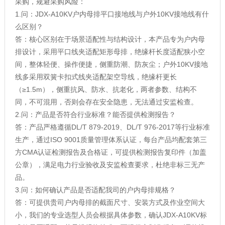
采购，规避采购风险：
1.问：JDX-A10KV户内母排平口接地线与户外10KV接地线有什
么区别？
答：核心区别在于场景适配性与结构设计，本产品专为户内母
排设计，采用平口线夹适配矩形母排，绝缘杆长度适配狭小空
间，整体轻便、操作便捷，侧重防潮、防灰尘；户外10KV接地
线多采用双簧卡扣式线夹适配架空导线，绝缘杆更长
（≥1.5m），侧重抗风、防水、抗老化，两者参数、结构不
同，不可混用，否则会存在安全隐患，无法通过安监检查。
2.问：产品是否符合行业标准？能否提供检测报告？
答：产品严格遵循DL/T 879-2019、DL/T 976-2017等行业标准
生产，通过ISO 9001质量管理体系认证，每台产品均配套第三
方CMA认证检测报告及合格证，可提供检测报告复印件（加盖
公章），满足电力行业验收及安监检查要求，杜绝非标三无产
品。
3.问：如何确认产品是否适配我司的户内母排规格？
答：可提供贵司户内母排的截面尺寸、安装方式及作业空间大
小，我们的专业选型人员会根据具体参数，确认JDX-A10KV标