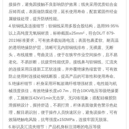
接操作，避免因接触不良影响防护效果；线夹采用优质铝合金
压铸而成，表面做防腐处理，延长使用寿命，配套紧固件经金
属镀镍处理，提升防锈性能。
4.软铜线及连接细节：软铜线采用多股合股结构，选用99.95%
以上高纯度无氧铜材质，标称截面≥25mm²，符合DL/T 879-
2019标准要求，可有效承载短路电流；表面包裹柔软、耐高温
的透明绝缘防护层，清晰可见内部铜线排布，无裸露、无断
头，布线规整，弯曲灵活，便于在狭窄作业空间操作，且不易
老化、不易折断，抗疲劳性能优异。接线鼻与软铜线、汇流夹
的连接采用压接新工艺软连接，并外覆绝缘热缩套管，可有效
防止使用时连接处铜线断股，提高产品的可靠性和使用寿命。
5.绝缘杆细节：杆身采用环氧玻璃纤维增强材质，电性能与机
械强度俱佳，有效绝缘长度≥0.7m，符合10KV电压等级绝缘要
求，工频耐压42kV/1min无击穿、无闪络现象；搭配硅橡胶防
滑握柄设计，握持舒适，不易打滑，杆体表面做黄色警示色处
理，醒目易识别，便于操作人员快速区分，避免误操作，可有
效隔绝触电风险，抗弯强度≥150MPa，连接牢固无脱落。
6.标识及汇流夹细节：产品机身标注清晰的电压等级