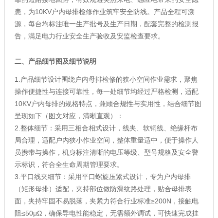
患，为10KV户内母排检修作业筑牢安全防线。产品全程可溯
源，每台均标注唯一生产批号及生产日期，配套完整的检测报
告，满足电力行业安全生产验收及安监检查要求。
二、产品细节图及细节说明
1.产品细节设计围绕户内母排检修的狭小空间作业需求，聚焦
操作便捷性与连接可靠性，每一处细节均经过严格检测，适配
10KV户内母排的规格特点，兼顾合规性与实用性，结合细节图
呈现如下（图文对应，清晰直观）：
2.整体细节：采用三相合相式设计，线夹、软铜线、绝缘杆布
局合理，适配户内狭小作业空间，整体重量适中，便于操作人
员携带与操作，机身标注清晰的电压等级、型号规格及安全警
示标识，符合全生命周期管理要求。
3.平口线夹细节：采用平口螺旋压紧式设计，专为户内母排
（矩形母排）适配，夹持部位做防滑纹路处理，贴合母排表
面，夹持牢固不易脱落，夹紧力符合行业标准≥200N，接触电
阻≤50μΩ，确保导电性能稳定，无需额外调试，可快速完成挂