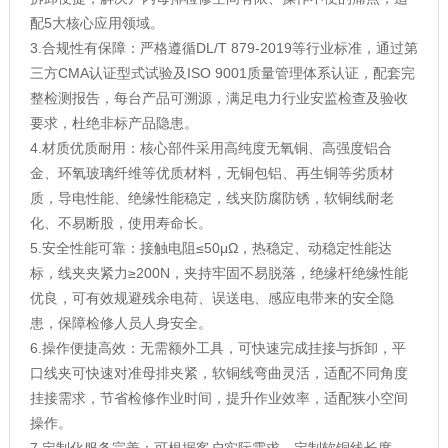
配5大核心应用领域。
3.合规性有保障：严格遵循DL/T 879-2019等行业标准，通过第
三方CMA认证型式试验及ISO 9001质量管理体系认证，配套完
整检测报告，每台产品可溯源，满足电力行业安监检查及验收
要求，杜绝非标产品隐患。
4.材质优质耐用：核心部件采用高纯度无氧铜、高强度铝合
金、环氧玻璃纤维等优质材料，无铜包铝、再生铜等劣质材
质，导电性能、绝缘性能稳定，线夹防腐防锈，软铜线耐老
化、不易断股，使用寿命长。
5.安全性能可靠：接触电阻≤50μΩ，热稳定、动稳定性能达
标，线夹夹紧力≥200N，夹持牢固不易脱落，绝缘杆绝缘性能
优良，可有效规避残余电荷、误送电、感应电带来的安全隐
患，保障检修人员人身安全。
6.操作便捷高效：无需额外工具，可快速完成挂接与拆卸，平
口线夹可快速对准母排夹紧，软铜线弯曲灵活，适配不同角度
挂接需求，节省检修作业时间，提升作业效率，适配狭小空间
操作。