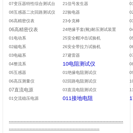
07变压器特性综合测试台
21信号发生器
08互感器二次回路测试仪
22验电器
06高精密仪表
23
令克棒
0
6高精密仪表
24
绝缘手套
(
靴
)
耐压测试装置
01电动系
25
安全帽冲击试验机
02磁电系
26
安全带拉力试验机
03电磁系
27
避雷器
10电阻测试仪
04整流系
05互感器
01绝缘电阻测试仪
06高压测量仪
02回路电阻测试仪
07直流电源
03直流电阻测试仪
1
011接地电阻
01交流稳压电源
-----------------------------------------------------------------------------
-------------------------------------------------------------