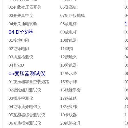
02有载变压器开关
06登高板
03开关真空度
07短路接地线
04开关通电试验
08放电棒
04 DY仪器
09放电杆
01接地电阻
10放线器
02绝缘电阻
11脚扣
0
03插座检测仪
12接地夹
0
04其它D
13紧线器
0
05变压器测试仪
14警示带
0
01变压器容量空载短路
15警示牌
0
02变比组别测试仪
16绝缘手套
03插座检测仪
17绝缘毯
04绝缘油介电强度
18绝缘梯
05互感器综合测试仪
19卡线器
06介质损耗测试仪
20线路金具