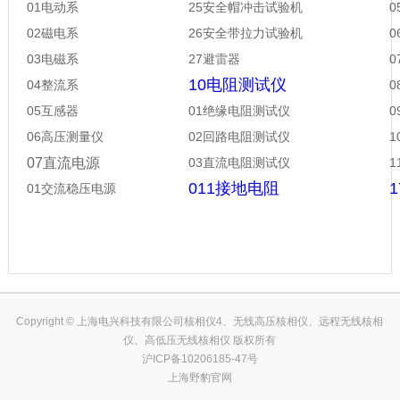
01电动系
25
安全帽冲击试验机
02磁电系
26
安全带拉力试验机
03电磁系
27
避雷器
10电阻测试仪
04整流系
05互感器
01绝缘电阻测试仪
06高压测量仪
02回路电阻测试仪
07直流电源
03直流电阻测试仪
1
011接地电阻
01交流稳压电源
Copyright © 上海电兴科技有限公司核相仪4、无线高压核相仪、远程无线核相
仪、高低压无线核相仪 版权所有
沪ICP备10206185-47号
上海野豹官网