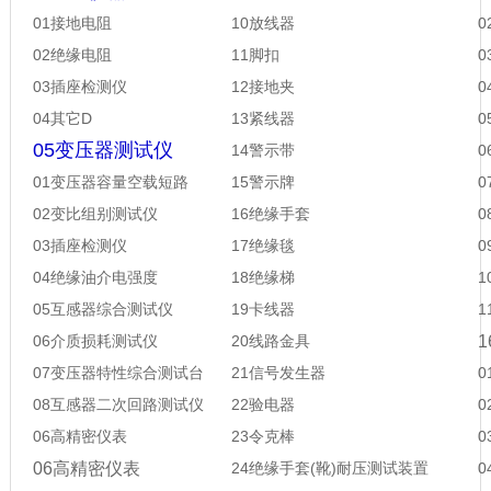
01接地电阻
10放线器
02绝缘电阻
11脚扣
0
03插座检测仪
12接地夹
0
04其它D
13紧线器
0
05变压器测试仪
14警示带
0
01变压器容量空载短路
15警示牌
0
02变比组别测试仪
16绝缘手套
03插座检测仪
17绝缘毯
04绝缘油介电强度
18绝缘梯
05互感器综合测试仪
19卡线器
06介质损耗测试仪
20线路金具
07变压器特性综合测试台
21信号发生器
08互感器二次回路测试仪
22验电器
06高精密仪表
23
令克棒
0
6高精密仪表
24
绝缘手套
(
靴
)
耐压测试装置