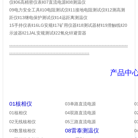
仪
‖
06高精密仪表
‖
07直流电源
‖
08测温仪
09电力安全工具
‖
10电阻测试仪
‖
11接地电阻测试仪
‖
12测高测
距仪
‖
13继电保护测试仪
‖
14远距离测温仪
15手持仪表
‖
16LG安规
‖
17矿用仪器
‖
18测试器材
‖
19滑触线
‖
20
示波器
‖
21JAL安规测试
‖
22氧化锌避雷器
-----------------------------------------------------------------------------
----------------------------------------------------
产品中
01核相仪
03单路直流电源
01核相仪
04双路直流电源
02无线核相仪
05三路直流电源
08雷泰测温仪
03数显核相仪