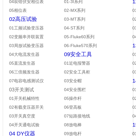
04双钳伏安相位表
01-3I系列
05相位表
02-MX系列
0
02高压试验
03-MT系列
0
01工频试验变压器
04-ST系列
0
02变频串并联装置
05-Fluke60系列
03局放试验变压器
06-Fluke570系列
09安全工具
04大电流发生器
05直流发生器
01近电报警器
06三倍频发生器
02安全工具柜
07电容电感测试仪
03安全帽
03开关测试
04安全围栏
01开关机械特性
05操作杆
0
02有载变压器开关
06登高板
03开关真空度
07短路接地线
04开关通电试验
08放电棒
04 DY仪器
09放电杆