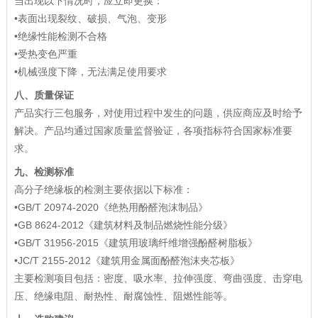
当出现以下情况时，应立即更换：
•表面出现裂纹、破损、气泡、变形
•绝缘性能检测不合格
•受热变色严重
•机械强度下降，无法满足使用要求
八、质量保证
产品实行三包服务，对使用过程中发生的问题，供应商应及时给予
解决。产品均通过国家质量监督验证，各项指标符合国家标准要
求。
九、检测标准
高分子绝缘板的检测主要依据以下标准：
•GB/T 20974-2020《绝热用酚醛泡沫制品》
•GB 8624-2012《建筑材料及制品燃烧性能分级》
•GB/T 31956-2015《建筑用玻璃纤维增强酚醛树脂板》
•JC/T 2155-2012《建筑用金属面酚醛泡沫夹芯板》
主要检测项目包括：密度、吸水率、拉伸强度、弯曲强度、击穿电
压、绝缘电阻、耐热性、耐腐蚀性、阻燃性能等。