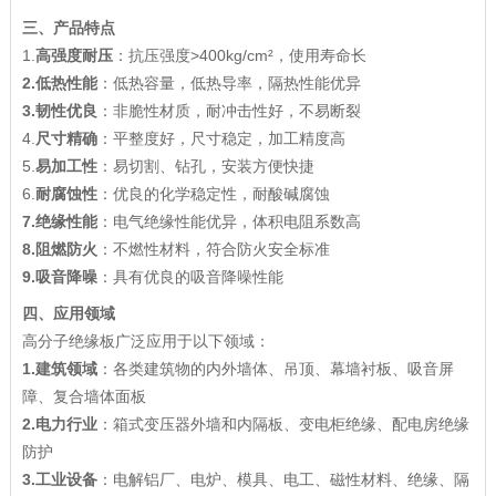
三、产品特点
1.
高强度耐压
：抗压强度>400kg/cm²，使用寿命长
2.
低热性能
：低热容量，低热导率，隔热性能优异
3.
韧性优良
：非脆性材质，耐冲击性好，不易断裂
4.
尺寸精确
：平整度好，尺寸稳定，加工精度高
5.
易加工性
：易切割、钻孔，安装方便快捷
6.
耐腐蚀性
：优良的化学稳定性，耐酸碱腐蚀
7.
绝缘性能
：电气绝缘性能优异，体积电阻系数高
8.
阻燃防火
：不燃性材料，符合防火安全标准
9.
吸音降噪
：具有优良的吸音降噪性能
四、应用领域
高分子绝缘板广泛应用于以下领域：
1.
建筑领域
：各类建筑物的内外墙体、吊顶、幕墙衬板、吸音屏
障、复合墙体面板
2.
电力行业
：箱式变压器外墙和内隔板、变电柜绝缘、配电房绝缘
防护
3.
工业设备
：电解铝厂、电炉、模具、电工、磁性材料、绝缘、隔