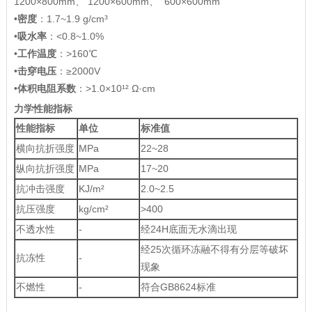
1200×800mm、 1200×600mm、 600×600mm
•
密度
：1.7~1.9 g/cm³
•
吸水率
：<0.8~1.0%
•
工作温度
：>160℃
•
击穿电压
：≥2000V
•
体积电阻系数
：>1.0×10¹² Ω·cm
力学性能指标
性能指标
单位
标准值
横向抗折强度
MPa
22~28
纵向抗折强度
MPa
17~20
抗冲击强度
KJ/m²
2.0~2.5
抗压强度
kg/cm²
>400
不透水性
-
经24H底面无水滴出现
经25次循环冻融不得有分层等破坏
抗冻性
-
现象
不燃性
-
符合GB8624标准