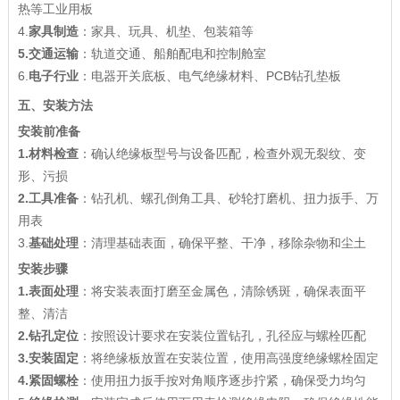
热等工业用板
4.
家具制造
：家具、玩具、机垫、包装箱等
5.
交通运输
：轨道交通、船舶配电和控制舱室
6.
电子行业
：电器开关底板、电气绝缘材料、PCB钻孔垫板
五、安装方法
安装前准备
1.
材料检查
：确认绝缘板型号与设备匹配，检查外观无裂纹、变
形、污损
2.
工具准备
：钻孔机、螺孔倒角工具、砂轮打磨机、扭力扳手、万
用表
3.
基础处理
：清理基础表面，确保平整、干净，移除杂物和尘土
安装步骤
1.
表面处理
：将安装表面打磨至金属色，清除锈斑，确保表面平
整、清洁
2.
钻孔定位
：按照设计要求在安装位置钻孔，孔径应与螺栓匹配
3.
安装固定
：将绝缘板放置在安装位置，使用高强度绝缘螺栓固定
4.
紧固螺栓
：使用扭力扳手按对角顺序逐步拧紧，确保受力均匀