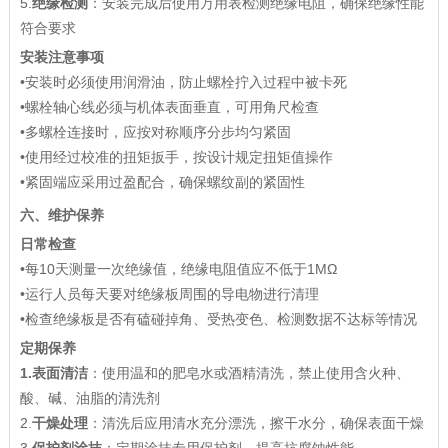
5.
绝缘检测
：安装完成后使用万用表检测绝缘电阻，确保绝缘性能
符合要求
安装注意事项
•安装时必须使用润滑油，防止螺栓拧入过程中被卡死
•螺栓轴心线必须与机体表面垂直，可用角尺检查
•多螺栓连接时，应按对称顺序分步均匀紧固
•使用经过校准的扭矩扳手，按设计规定扭矩值操作
•紧固端应采用过盈配合，确保螺纹副的紧固性
六、维护保养
日常检查
•每10天测量一次绝缘值，绝缘电阻值应不低于1MΩ
•运行人员每天要对绝缘板周围的导电物进行清理
•检查绝缘板是否有磕碰掉角、受热变色、检测数据不达标等情况
定期保养
1.
表面清洁
：使用温和的肥皂水或酒精清洗，禁止使用含火种、
酸、碱、油脂的清洗剂
2.
干燥处理
：清洗后应用清水充分漂洗，擦干水分，确保表面干燥
3.
保护剂涂抹
：定期涂抹专用保护剂，提高抗腐蚀性能