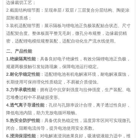
边缘裁切工艺；
2.截面结构细节图：呈现单层 / 双层 / 三层复合分层结构、陶瓷涂
层附着质感；
3.装机适配细节图：展示隔板与锂电池正负极装配贴合状态、尺寸
适配契合度。整体板面平整无毛刺，微孔分布规整，边缘裁切精
密，适配锂电模组规整装配，适配自动化生产流水线使用。
二、产品性能
1.
绝缘隔离性能
：具备良好电子绝缘性，有效分隔锂电池正负极，
规避两极接触引发短路现象，保障电池运行稳定。
2.
耐化学稳定性能
：适配锂电池有机电解液环境，耐电解液腐蚀，
长期使用可保持理化性质稳定，不易被介质侵蚀。
3.
力学承载性能
：拥有适中抗穿刺强度与拉伸强度，生产装配、电
芯堆叠过程中不易破损变形。
4.
透气离子导通性能
：孔径与孔隙率设计合理，离子透过性良好，
降低电池内阻，助力充放电循环顺畅。
5.
热安全防护性能
：具备优良热稳定性，温度异常区间可实现微孔
闭合，阻断电流传导，提升电池使用安全系数。
6.
浸润保湿性能
：对电解液浸润效果良好，吸液锁液能力适中，维