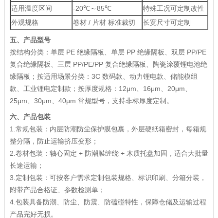
适用温度区间
-20℃～85℃
特殊工况可定制改性
外观规格
卷材 / 片材 标准裁切
长宽尺寸可定制
五、产品型号
按结构分类：单层 PE 绝缘隔板、单层 PP 绝缘隔板、双层 PP/PE
复合绝缘隔板、三层 PP/PE/PP 复合绝缘隔板、陶瓷涂覆锂电池绝
缘隔板；按适用场景分类：3C 数码款、动力锂电款、储能模组
款、工业锂电定制款；按厚度规格：12μm、16μm、20μm、
25μm、30μm、40μm 常规型号，支持非标厚度定制。
六、产品包装
1.常规包装：内层防潮防尘保护膜包裹，外层硬纸箱密封，每箱规
整分隔，防止运输挤压变形；
2.卷材包装：轴心固定 + 防潮膜缠绕 + 木质托盘加固，适合大批量
长途运输；
3.定制包装：可按客户需求定制包装规格、标识印刷、分箱分装，
附带产品合格证、参数检测单；
4.包装具备防潮、防尘、防震、防磕碰特性，保障仓储及运输过程
产品完好无损。