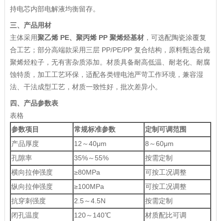
持电芯内部电解液均衡留存。
三、产品用材
主体采用
聚乙烯 PE、聚丙烯 PP 聚烯烃基材
，可选配陶瓷涂覆复
合工艺；部分高端款采用三层 PP/PE/PP 复合结构，原料甄选合规
聚烯烃粒子，无有害杂质添加。材质具备耐高低温、耐老化、耐腐
蚀特质，加工工艺环保，适配各类锂电池严苛工作环境，兼容湿
法、干法成型工艺，材质一致性好，批次差异小。
四、产品参数表
表格
参数项目
常规标准参数
定制可调范围
产品厚度
12～40μm
8～60μm
孔隙率
35%～55%
按需定制
横向拉伸强度
≥80MPa
可按工况调整
纵向拉伸强度
≥100MPa
可按工况调整
抗穿刺强度
2.5～4.5N
按需定制
闭孔温度
120～140℃
材质配比可调