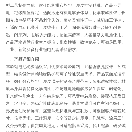
型工艺制作而成，微孔结构排布均匀，厚度控制精准。产品不导
电、绝缘阻值稳定，适配液态有机电解液体系，化学兼容性强，长
期充放电循环中不易老化失效。板材柔韧性适中，裁切加工便捷，
可适配自动化叠片、卷绕生产工艺；陶瓷涂覆款进一步提升耐高
温、耐穿刺、阻燃防护能力，适配高倍率、大容量动力电池使用。
产品严格遵循行业生产标准，批次性能一致性稳定，可满足民用、
工业、新能源多行业锂电配套采购需求。
十、产品详细介绍
本款锂电池绝缘隔板采用优质聚烯烃原料，经精密微孔拉伸工艺成
型，结构设计兼顾绝缘防护与离子导通双重需求。产品表面光洁平
整，微孔分布均匀，厚度误差控制在合理范围，装配适配性强。材
质本身具备优良化学惰性，不与锂电池电解液发生反应，耐老化、
耐水解性能突出；力学结构稳固，可承受电芯堆叠、装配挤压及日
常工况形变。热稳定性能表现良好，遇异常温升可自主闭合微孔，
形成被动防护屏障。涵盖常规标准款与定制款，可根据客户电芯尺
寸、倍率需求、工作温度、安全等级定制厚度、孔隙率、涂层工艺
及外形规格，供货周期稳定，可适配批量采购、代工配套、研发试