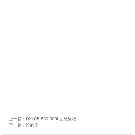
<script type="application/ld+json">{
"@context":"https://schema.org",
"@type":"Product",
"name":"锂电池绝缘隔板",
"description":"锂电池专用绝缘隔板，采用聚烯烃复合材质，具备
绝缘隔离、耐电解液、抗穿刺、热稳定性能，适配动力电池、数码
锂电池等多场景使用",
"brand":"通用款",
"material":"聚乙烯PE/聚丙烯PP+陶瓷涂覆复合材质",
"application":"动力电池、数码电池、储能锂电池、电动车锂电
池、工业锂电模组",
"feature":"绝缘隔离、耐腐耐液、力学性能优良、孔径均匀、吸液
保湿、热关断防护",
"service":"常规质保、按需定制、技术咨询、售后答疑"}
</script>
上一篇：
DXLC5-500-300L型绝缘板
下一篇：没有了