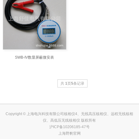
SWB-IV数显屏蔽微安表
共
1
页
5
条记录
Copyright © 上海电兴科技有限公司核相仪4、无线高压核相仪、远程无线核相
仪、高低压无线核相仪 版权所有
沪ICP备10206185-47号
上海野豹官网